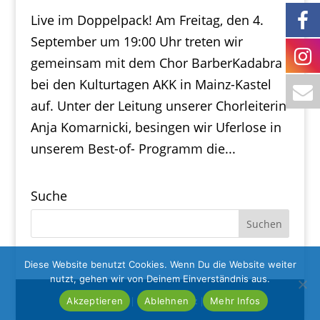
Live im Doppelpack! Am Freitag, den 4.
September um 19:00 Uhr treten wir
gemeinsam mit dem Chor BarberKadabra
bei den Kulturtagen AKK in Mainz-Kastel
auf. Unter der Leitung unserer Chorleiterin
Anja Komarnicki, besingen wir Uferlose in
unserem Best-of- Programm die...
Suche
Diese Website benutzt Cookies. Wenn Du die Website weiter
nutzt, gehen wir von Deinem Einverständnis aus.
Impressum
|
Datenschutz
|
Satzung
Akzeptieren
Ablehnen
Mehr Infos